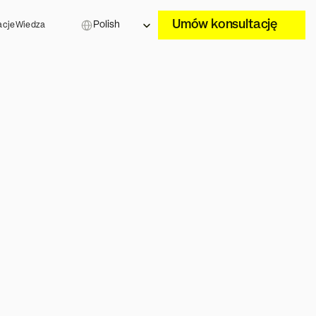
Select Language
Umów konsultację
Polish
acje
Wiedza