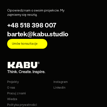
Opowiedz nam o swoim projekcie. My 
zajmiemy się resztą.
+48 518 398 007
bartek@kabu.studio
Umów konsultacje
Think. Create. Inspire.
Projekty
Instagram
O nas
LinkedIn
Pracuj z nami
Wiedza
Polityka prywatności