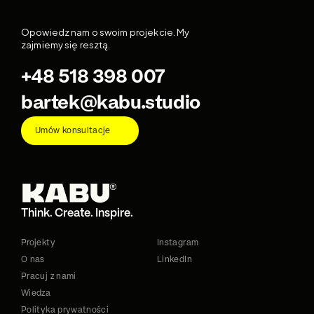
Opowiedz nam o swoim projekcie. My 
zajmiemy się resztą.
+48 518 398 007
bartek@kabu.studio
Umów konsultacje
Think. Create. Inspire.
Projekty
Instagram
O nas
LinkedIn
Pracuj z nami
Wiedza
Polityka prywatności